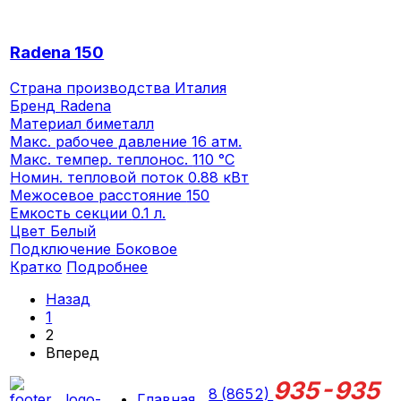
Radena 150
Страна производства
Италия
Бренд
Radena
Материал
биметалл
Макс. рабочее давление
16 атм.
Макс. темпер. теплонос.
110 °C
Номин. тепловой поток
0.88 кВт
Межосевое расстояние
150
Емкость секции
0.1 л.
Цвет
Белый
Подключение
Боковое
Кратко
Подробнее
Назад
1
2
Вперед
935-935
8 (8652)
Главная