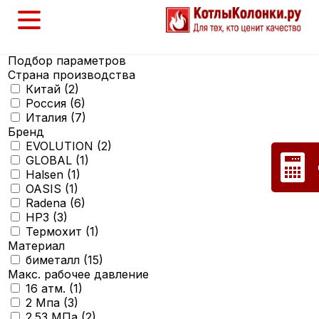
Подбор параметров
Страна производства
Китай (
2
)
Россия (
6
)
Италия (
7
)
Бренд
EVOLUTION (
2
)
GLOBAL (
1
)
Halsen (
1
)
OASIS (
1
)
Radena (
6
)
НРЗ (
3
)
Термохит (
1
)
Материал
биметалл (
15
)
Макс. рабочее давление
16 атм. (
1
)
2 Мпа (
3
)
2.53 МПа (
2
)