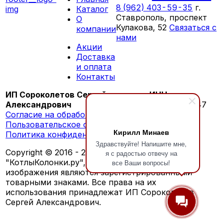
8 (962) 403-59-35
г.
Каталог
Ставрополь, проспект
О
Кулакова, 52
Связаться с
компании
нами
Акции
ПН-СБ 09:00 - 18:00
Доставка
ВС выходной
и оплата
Контакты
ИП Сороколетов Сергей
ИНН:
Александрович
260603276147
Согласие на обработку персональных данных
Пользовательское соглашение
Кирилл Минаев
Политика конфиденциальности
Здравствуйте! Напишите мне,
Copyright © 2016 - 2026 г. Обозначения
я с радостью отвечу на
"КотлыКолонки.ру", "KotlyKolonki.ru", а также
все Ваши вопросы!
изображения являются зарегистрированными
товарными знаками. Все права на их
использования принадлежат ИП Сороколетов
Сергей Александрович.