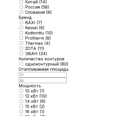
Китай (
14
)
Россия (
58
)
Словакия (
8
)
Бренд
BAXI (
7
)
Kessel (
6
)
Kotitonttu (
10
)
Protherm (
8
)
Thermex (
4
)
ZOTA (
11
)
ЭВАН (
34
)
Количество контуров
одноконтурный (
80
)
Отапливаемая площадь
Мощность
10 кВт (
1
)
12 кВт (
10
)
14 кВт (
6
)
15 кВт (
2
)
16 кВт (
1
)