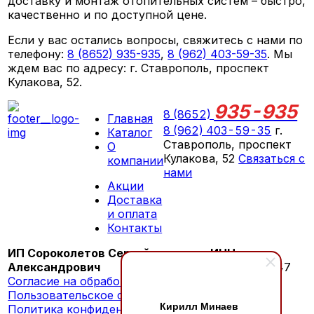
доставку и монтаж отопительных систем – быстро,
качественно и по доступной цене.
Если у вас остались вопросы, свяжитесь с нами по
телефону:
8 (8652) 935-935
,
8 (962) 403-59-35
. Мы
ждем вас по адресу: г. Ставрополь, проспект
Кулакова, 52.
935-935
8 (8652)
Главная
8 (962) 403-59-35
г.
Каталог
Ставрополь, проспект
О
Кулакова, 52
Связаться с
компании
нами
Акции
ПН-СБ 09:00 - 18:00
Доставка
ВС выходной
и оплата
Контакты
ИП Сороколетов Сергей
ИНН:
Александрович
260603276147
Согласие на обработку персональных данных
Пользовательское соглашение
Кирилл Минаев
Политика конфиденциальности