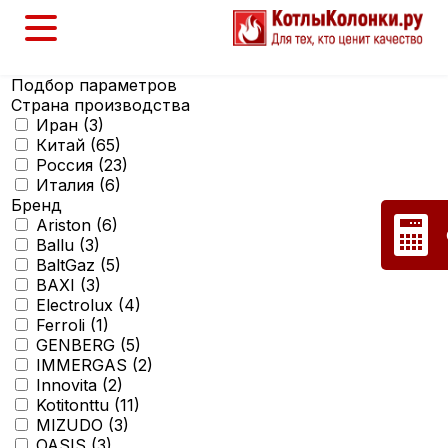
Подбор параметров
Страна производства
Иран (
3
)
Китай (
65
)
Россия (
23
)
Италия (
6
)
Бренд
Ariston (
6
)
Ballu (
3
)
BaltGaz (
5
)
BAXI (
3
)
Electrolux (
4
)
Ferroli (
1
)
GENBERG (
5
)
IMMERGAS (
2
)
Innovita (
2
)
Kotitonttu (
11
)
MIZUDO (
3
)
OASIS (
3
)