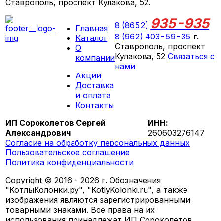
Ставрополь, проспект Кулакова, 52.
935-935
8 (8652)
Главная
8 (962) 403-59-35
г.
Каталог
Ставрополь, проспект
О
Кулакова, 52
Связаться с
компании
нами
Акции
ПН-СБ 09:00 - 18:00
Доставка
ВС выходной
и оплата
Контакты
ИП Сороколетов Сергей
ИНН:
Александрович
260603276147
Согласие на обработку персональных данных
Пользовательское соглашение
Политика конфиденциальности
Copyright © 2016 - 2026 г. Обозначения
"КотлыКолонки.ру", "KotlyKolonki.ru", а также
изображения являются зарегистрированными
товарными знаками. Все права на их
использования принадлежат ИП Сороколетов