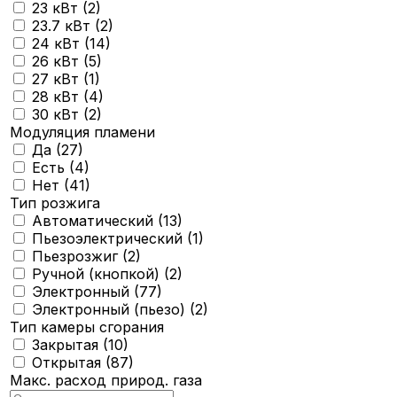
23 кВт (
2
)
23.7 кВт (
2
)
24 кВт (
14
)
26 кВт (
5
)
27 кВт (
1
)
28 кВт (
4
)
30 кВт (
2
)
Модуляция пламени
Да (
27
)
Есть (
4
)
Нет (
41
)
Тип розжига
Автоматический (
13
)
Пьезоэлектрический (
1
)
Пьезрозжиг (
2
)
Ручной (кнопкой) (
2
)
Электронный (
77
)
Электронный (пьезо) (
2
)
Тип камеры сгорания
Закрытая (
10
)
Открытая (
87
)
Макс. расход природ. газа