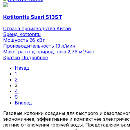
Kotitonttu Suari S13ST
Страна производства
Китай
Бренд
Kotitonttu
Мощность
26 кВт
Производительность
13 л/мин
Макс. расход природ. газа
2,79 м³/час
Кратко
Подробнее
Назад
1
2
3
4
9
Вперед
Газовые колонки созданы для быстрого и безопасног
экономичнее, эффективнее и компактнее электриче
летние отключения горячей воды. Представляем вам