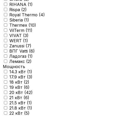
RIHANA (
1
)
Rispa (
2
)
Royal Thermo (
4
)
Siberia (
1
)
Thermex (
10
)
VilTerm (
11
)
VIVAT (
3
)
WERT (
1
)
Zanussi (
7
)
ВПГ Vatti (
6
)
Ладогаз (
1
)
Лемакс (
2
)
Мощность
14.3 кВт (
1
)
17.9 кВт (
3
)
18 кВт (
2
)
19 кВт (
6
)
20 кВт (
42
)
21 кВт (
6
)
21.5 кВт (
1
)
21.8 кВт (
1
)
22 кВт (
5
)