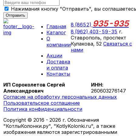
Нажимания кнопку "Отправить", вы соглашаетес
Отправить
935-935
8 (8652)
Главная
8 (962) 403-59-35
г.
Каталог
Ставрополь, проспект
О
Кулакова, 52
Связаться с
компании
нами
Акции
ПН-СБ 09:00 - 18:00
Доставка
ВС выходной
и оплата
Контакты
ИП Сороколетов Сергей
ИНН:
Александрович
260603276147
Согласие на обработку персональных данных
Пользовательское соглашение
Политика конфиденциальности
Copyright © 2016 - 2026 г. Обозначения
"КотлыКолонки.ру", "KotlyKolonki.ru", а также
изображения являются зарегистрированными