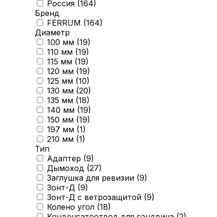
Россия (
164
)
Бренд
FERRUM (
164
)
Диаметр
100 мм (
19
)
110 мм (
19
)
115 мм (
19
)
120 мм (
19
)
125 мм (
10
)
130 мм (
20
)
135 мм (
18
)
140 мм (
19
)
150 мм (
19
)
197 мм (
1
)
210 мм (
1
)
Тип
Адаптер (
9
)
Дымоход (
27
)
Заглушка для ревизии (
9
)
Зонт-Д (
9
)
Зонт-Д с ветрозащитой (
9
)
Колено угол (
18
)
Конденсатоотвод для сэндвича (
2
)