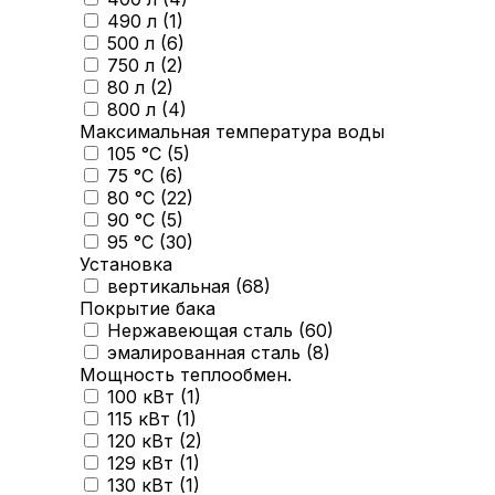
490 л (
1
)
500 л (
6
)
750 л (
2
)
80 л (
2
)
800 л (
4
)
Максимальная температура воды
105 °С (
5
)
75 °С (
6
)
80 °С (
22
)
90 °С (
5
)
95 °С (
30
)
Установка
вертикальная (
68
)
Покрытие бака
Нержавеющая сталь (
60
)
эмалированная сталь (
8
)
Мощность теплообмен.
100 кВт (
1
)
115 кВт (
1
)
120 кВт (
2
)
129 кВт (
1
)
130 кВт (
1
)