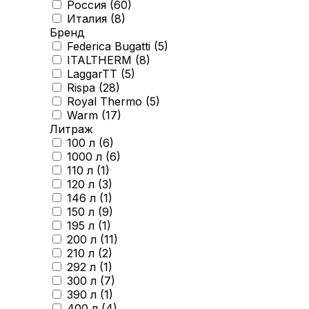
Россия (
60
)
Италия (
8
)
Бренд
Federica Bugatti (
5
)
ITALTHERM (
8
)
LaggarTT (
5
)
Rispa (
28
)
Royal Thermo (
5
)
Warm (
17
)
Литраж
100 л (
6
)
1000 л (
6
)
110 л (
1
)
120 л (
3
)
146 л (
1
)
150 л (
9
)
195 л (
1
)
200 л (
11
)
210 л (
2
)
292 л (
1
)
300 л (
7
)
390 л (
1
)
400 л (
4
)