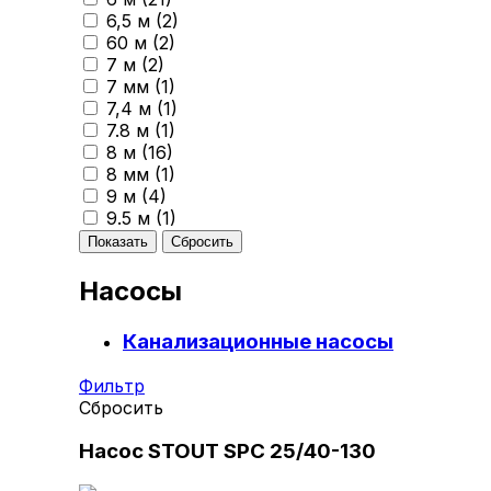
6,5 м (
2
)
60 м (
2
)
7 м (
2
)
7 мм (
1
)
7,4 м (
1
)
7.8 м (
1
)
8 м (
16
)
8 мм (
1
)
9 м (
4
)
9.5 м (
1
)
Насосы
Канализационные насосы
Фильтр
Сбросить
Насос STOUT SPC 25/40-130