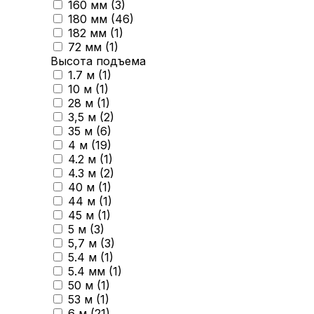
160 мм (
3
)
180 мм (
46
)
182 мм (
1
)
72 мм (
1
)
Высота подъема
1.7 м (
1
)
10 м (
1
)
28 м (
1
)
3,5 м (
2
)
35 м (
6
)
4 м (
19
)
4.2 м (
1
)
4.3 м (
2
)
40 м (
1
)
44 м (
1
)
45 м (
1
)
5 м (
3
)
5,7 м (
3
)
5.4 м (
1
)
5.4 мм (
1
)
50 м (
1
)
53 м (
1
)
6 м (
21
)