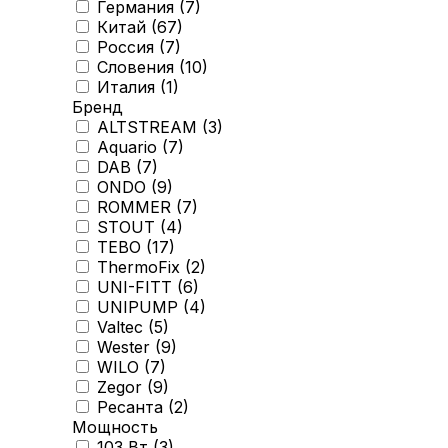
Германия (
7
)
Китай (
67
)
Россия (
7
)
Словения (
10
)
Италия (
1
)
Бренд
ALTSTREAM (
3
)
Aquario (
7
)
DAB (
7
)
ONDO (
9
)
ROMMER (
7
)
STOUT (
4
)
TEBO (
17
)
ThermoFix (
2
)
UNI-FITT (
6
)
UNIPUMP (
4
)
Valtec (
5
)
Wester (
9
)
WILO (
7
)
Zegor (
9
)
Ресанта (
2
)
Мощность
103 Вт (
3
)