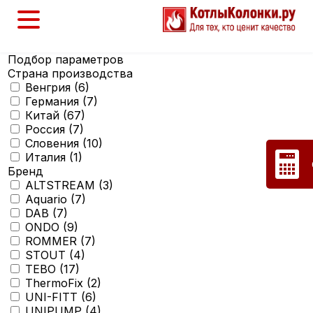
Подбор параметров
Страна производства
Венгрия (
6
)
Германия (
7
)
Китай (
67
)
Россия (
7
)
Словения (
10
)
Италия (
1
)
Бренд
ALTSTREAM (
3
)
Aquario (
7
)
DAB (
7
)
ONDO (
9
)
ROMMER (
7
)
STOUT (
4
)
TEBO (
17
)
ThermoFix (
2
)
UNI-FITT (
6
)
UNIPUMP (
4
)