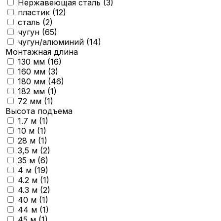
Нержавеющая сталь (
3
)
пластик (
12
)
сталь (
2
)
чугун (
65
)
чугун/алюминий (
14
)
Монтажная длина
130 мм (
16
)
160 мм (
3
)
180 мм (
46
)
182 мм (
1
)
72 мм (
1
)
Высота подъема
1.7 м (
1
)
10 м (
1
)
28 м (
1
)
3,5 м (
2
)
35 м (
6
)
4 м (
19
)
4.2 м (
1
)
4.3 м (
2
)
40 м (
1
)
44 м (
1
)
45 м (
1
)