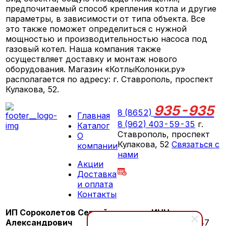
предпочитаемый способ крепления котла и другие
параметры, в зависимости от типа объекта. Все
это также поможет определиться с нужной
мощностью и производительностью насоса под
газовый котел. Наша компания также
осуществляет доставку и монтаж нового
оборудования. Магазин «КотлыКолонки.ру»
располагается по адресу: г. Ставрополь, проспект
Кулакова, 52.
935-935
8 (8652)
Главная
8 (962) 403-59-35
г.
Каталог
Ставрополь, проспект
О
Кулакова, 52
Связаться с
компании
нами
Акции
ПН-СБ 09:00 - 18:00
Доставка
ВС выходной
и оплата
Контакты
ИП Сороколетов Сергей
ИНН:
Александрович
260603276147