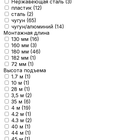
Нержавеющая сталь (
3
)
пластик (
12
)
сталь (
2
)
чугун (
65
)
чугун/алюминий (
14
)
Монтажная длина
130 мм (
16
)
160 мм (
3
)
180 мм (
46
)
182 мм (
1
)
72 мм (
1
)
Высота подъема
1.7 м (
1
)
10 м (
1
)
28 м (
1
)
3,5 м (
2
)
35 м (
6
)
4 м (
19
)
4.2 м (
1
)
4.3 м (
2
)
40 м (
1
)
44 м (
1
)
45 м (
1
)