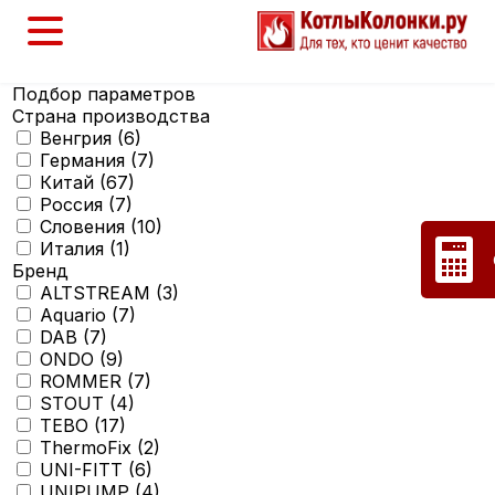
Подбор параметров
Страна производства
Венгрия (
6
)
Германия (
7
)
Китай (
67
)
Россия (
7
)
Словения (
10
)
Италия (
1
)
Бренд
ALTSTREAM (
3
)
Aquario (
7
)
DAB (
7
)
ONDO (
9
)
ROMMER (
7
)
STOUT (
4
)
TEBO (
17
)
ThermoFix (
2
)
UNI-FITT (
6
)
UNIPUMP (
4
)