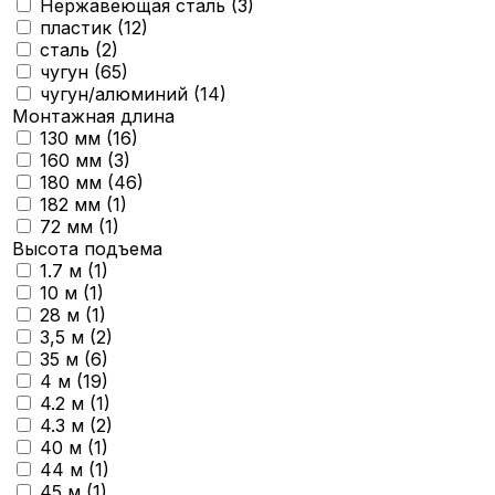
Нержавеющая сталь (
3
)
пластик (
12
)
сталь (
2
)
чугун (
65
)
чугун/алюминий (
14
)
Монтажная длина
130 мм (
16
)
160 мм (
3
)
180 мм (
46
)
182 мм (
1
)
72 мм (
1
)
Высота подъема
1.7 м (
1
)
10 м (
1
)
28 м (
1
)
3,5 м (
2
)
35 м (
6
)
4 м (
19
)
4.2 м (
1
)
4.3 м (
2
)
40 м (
1
)
44 м (
1
)
45 м (
1
)