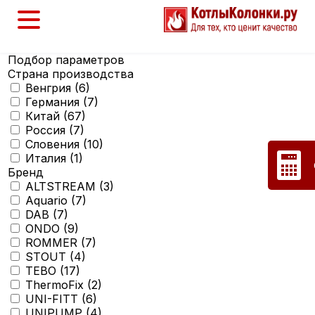
Подбор параметров
Страна производства
Венгрия (
6
)
Германия (
7
)
Китай (
67
)
Россия (
7
)
Словения (
10
)
Италия (
1
)
Бренд
ALTSTREAM (
3
)
Aquario (
7
)
DAB (
7
)
ONDO (
9
)
ROMMER (
7
)
STOUT (
4
)
TEBO (
17
)
ThermoFix (
2
)
UNI-FITT (
6
)
UNIPUMP (
4
)