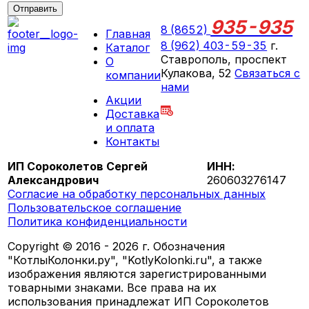
Отправить
935-935
8 (8652)
Главная
8 (962) 403-59-35
г.
Каталог
Ставрополь, проспект
О
Кулакова, 52
Связаться с
компании
нами
Акции
ПН-СБ 09:00 - 18:00
Доставка
ВС выходной
и оплата
Контакты
ИП Сороколетов Сергей
ИНН:
Александрович
260603276147
Согласие на обработку персональных данных
Пользовательское соглашение
Политика конфиденциальности
Copyright © 2016 - 2026 г. Обозначения
"КотлыКолонки.ру", "KotlyKolonki.ru", а также
изображения являются зарегистрированными
товарными знаками. Все права на их
использования принадлежат ИП Сороколетов