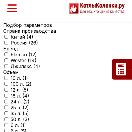
Подбор параметров
Страна производства
Китай (
4
)
Россия (
26
)
Бренд
Flamco (
12
)
Wester (
14
)
Джилекс (
4
)
Объем
10 л. (
1
)
100 л. (
2
)
12 л. (
5
)
18 л. (
4
)
24 л. (
2
)
25 л. (
2
)
35 л. (
5
)
50 л. (
3
)
6 л. (
1
)
8 л. (
5
)