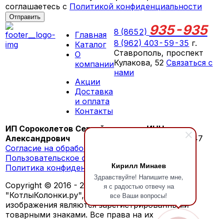
соглашаетесь с
Политикой конфиденциальности
Отправить
935-935
8 (8652)
Главная
8 (962) 403-59-35
г.
Каталог
Ставрополь, проспект
О
Кулакова, 52
Связаться с
компании
нами
Акции
ПН-СБ 09:00 - 18:00
Доставка
ВС выходной
и оплата
Контакты
ИП Сороколетов Сергей
ИНН:
Александрович
260603276147
Согласие на обработку персональных данных
Пользовательское соглашение
Кирилл Минаев
Политика конфиденциальности
Здравствуйте! Напишите мне,
Copyright © 2016 - 2026 г. Обозначения
я с радостью отвечу на
"КотлыКолонки.ру", "KotlyKolonki.ru", а также
все Ваши вопросы!
изображения являются зарегистрированными
товарными знаками. Все права на их