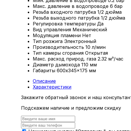
Мин. давление в водопроводе
0.2 бар
Макс. давление в водопроводе
6 бар
Резьба входного патрубка
1/2 дюйма
Резьба выходного патрубка
1/2 дюйма
Регулировка температуры
Да
Вид управления
Механический
Модуляция пламени
Нет
Тип розжига
Электронный
Производительность
10 л/мин
Тип камеры сгорания
Открытая
Макс. расход природ. газа
2.32 м³/час
Диаметр дымохода
110 мм
Габариты
600x345x175 мм
Описание
Характеристики
Закажите обратный звонок и наш консультан
Подскажем наличие и предложим скидку