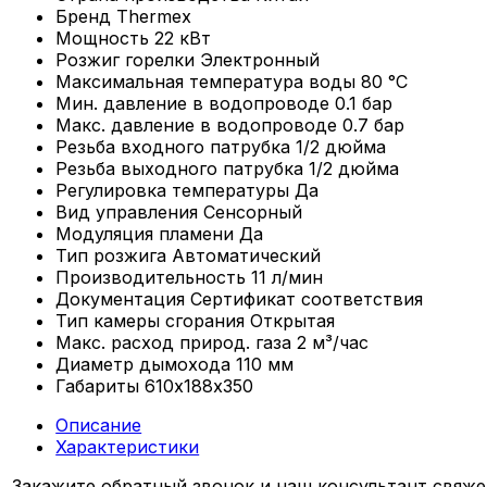
Бренд
Thermex
Мощность
22 кВт
Розжиг горелки
Электронный
Максимальная температура воды
80 °С
Мин. давление в водопроводе
0.1 бар
Макс. давление в водопроводе
0.7 бар
Резьба входного патрубка
1/2 дюйма
Резьба выходного патрубка
1/2 дюйма
Регулировка температуры
Да
Вид управления
Сенсорный
Модуляция пламени
Да
Тип розжига
Автоматический
Производительность
11 л/мин
Документация
Сертификат соответствия
Тип камеры сгорания
Открытая
Макс. расход природ. газа
2 м³/час
Диаметр дымохода
110 мм
Габариты
610х188х350
Описание
Характеристики
Закажите обратный звонок и наш консультант свяже