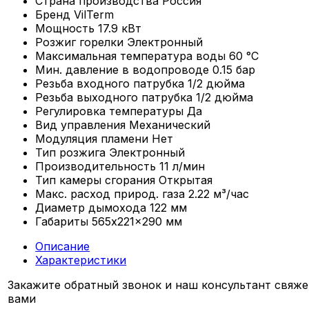
Страна производства
Россия
Бренд
VilTerm
Мощность
17.9 кВт
Розжиг горелки
Электронный
Максимальная температура воды
60 °С
Мин. давление в водопроводе
0.15 бар
Резьба входного патрубка
1/2 дюйма
Резьба выходного патрубка
1/2 дюйма
Регулировка температуры
Да
Вид управления
Механический
Модуляция пламени
Нет
Тип розжига
Электронный
Производительность
11 л/мин
Тип камеры сгорания
Открытая
Макс. расход природ. газа
2.22 м³/час
Диаметр дымохода
122 мм
Габариты
565x221x290 мм
Описание
Характеристики
Закажите обратный звонок и наш консультант свяже
вами