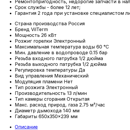
Ремонтопригодность, недорогие запчасти в нал
Срок службы - более 12 лет;
Гарантия 2 года при установке специалистом л
Страна производства
Россия
Бренд
VilTerm
Мощность
26 кВт
Розжиг горелки
Электронный
Максимальная температура воды
60 °С
Мин. давление в водопроводе
0.15 бар
Резьба входного патрубка
1/2 дюйма
Резьба выходного патрубка
1/2 дюйма
Регулировка температуры
Да
Вид управления
Механический
Модуляция пламени
Нет
Тип розжига
Электронный
Производительность
13 л/мин
Тип камеры сгорания
Открытая
Макс. расход природ. газа
2.75 м³/час
Диаметр дымохода
140 мм
Габариты
650x350x239 мм
Описание