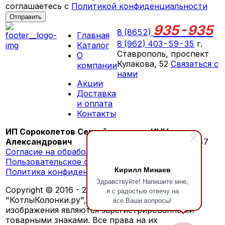
соглашаетесь с
Политикой конфиденциальности
Отправить
935-935
8 (8652)
Главная
8 (962) 403-59-35
г.
Каталог
Ставрополь, проспект
О
Кулакова, 52
Связаться с
компании
нами
Акции
ПН-СБ 09:00 - 18:00
Доставка
ВС выходной
и оплата
Контакты
ИП Сороколетов Сергей
ИНН:
Александрович
260603276147
Согласие на обработку персональных данных
Пользовательское соглашение
Кирилл Минаев
Политика конфиденциальности
Здравствуйте! Напишите мне,
Copyright © 2016 - 2026 г. Обозначения
я с радостью отвечу на
"КотлыКолонки.ру", "KotlyKolonki.ru", а также
все Ваши вопросы!
изображения являются зарегистрированными
товарными знаками. Все права на их