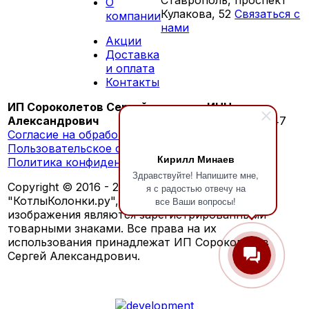
О
Кулакова, 52
Связаться с
компании
нами
Акции
ПН-СБ 09:00 - 18:00
Доставка
ВС выходной
и оплата
Контакты
ИП Сороколетов Сергей
ИНН:
Александрович
260603276147
Согласие на обработку персональных данных
Пользовательское соглашение
Кирилл Минаев
Политика конфиденциальности
Здравствуйте! Напишите мне,
Copyright © 2016 - 2026 г. Обозначения
я с радостью отвечу на
"КотлыКолонки.ру", "KotlyKolonki.ru", а также
все Ваши вопросы!
изображения являются зарегистрированными
товарными знаками. Все права на их
использования принадлежат ИП Сороколетов
Сергей Александрович.
Разработано