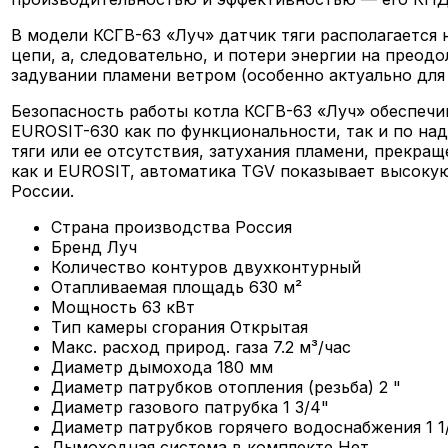
В модели КСГВ-63 «Луч» датчик тяги располагается 
цепи, а, следовательно, и потери энергии на преод
задувании пламени ветром (особенно актуально для 
Безопасность работы котла КСГВ-63 «Луч» обеспеч
EUROSIT-630 как по функциональности, так и по над
тяги или ее отсутствия, затухания пламени, прекра
как и EUROSIT, автоматика TGV показывает высоку
России.
Страна производства
Россия
Бренд
Луч
Количество контуров
двухконтурный
Отапливаемая площадь
630 м²
Мощность
63 кВт
Тип камеры сгорания
Открытая
Макс. расход природ. газа
7.2 м³/час
Диаметр дымохода
180 мм
Диаметр патрубков отопления (резьба)
2 "
Диаметр газового патрубка
1 3/4"
Диаметр патрубков горячего водоснабжения
1 1
Дымоходная система в комплекте
Нет