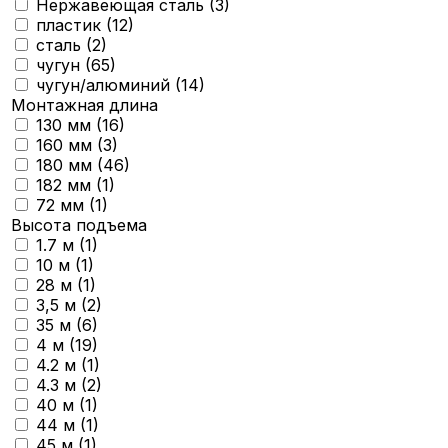
Нержавеющая сталь (
3
)
пластик (
12
)
сталь (
2
)
чугун (
65
)
чугун/алюминий (
14
)
Монтажная длина
130 мм (
16
)
160 мм (
3
)
180 мм (
46
)
182 мм (
1
)
72 мм (
1
)
Высота подъема
1.7 м (
1
)
10 м (
1
)
28 м (
1
)
3,5 м (
2
)
35 м (
6
)
4 м (
19
)
4.2 м (
1
)
4.3 м (
2
)
40 м (
1
)
44 м (
1
)
45 м (
1
)