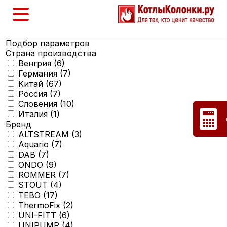
Подбор параметров
Страна производства
Венгрия (
6
)
Германия (
7
)
Китай (
67
)
Россия (
7
)
Словения (
10
)
Италия (
1
)
Бренд
ALTSTREAM (
3
)
Aquario (
7
)
DAB (
7
)
ONDO (
9
)
ROMMER (
7
)
STOUT (
4
)
TEBO (
17
)
ThermoFix (
2
)
UNI-FITT (
6
)
UNIPUMP (
4
)