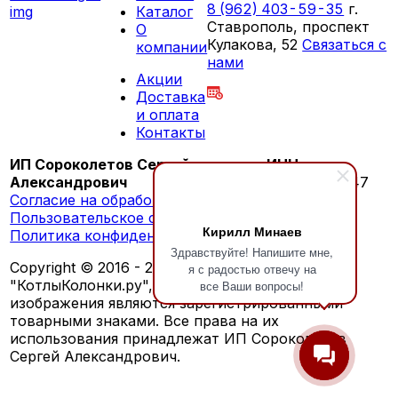
8 (962) 403-59-35
г.
Каталог
Ставрополь, проспект
О
Кулакова, 52
Связаться с
компании
нами
Акции
ПН-СБ 09:00 - 18:00
Доставка
ВС выходной
и оплата
Контакты
ИП Сороколетов Сергей
ИНН:
Александрович
260603276147
Согласие на обработку персональных данных
Пользовательское соглашение
Кирилл Минаев
Политика конфиденциальности
Здравствуйте! Напишите мне,
Copyright © 2016 - 2026 г. Обозначения
я с радостью отвечу на
"КотлыКолонки.ру", "KotlyKolonki.ru", а также
все Ваши вопросы!
изображения являются зарегистрированными
товарными знаками. Все права на их
использования принадлежат ИП Сороколетов
Сергей Александрович.