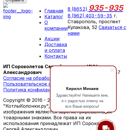
Отправить
935-935
8 (8652)
Главная
8 (962) 403-59-35
г.
Каталог
Ставрополь, проспект
О
Кулакова, 52
Связаться с
компании
нами
Акции
ПН-СБ 09:00 - 18:00
Доставка
ВС выходной
и оплата
Контакты
ИП Сороколетов Сергей
ИНН:
Александрович
260603276147
Согласие на обработку персональных данных
Пользовательское соглашение
Кирилл Минаев
Политика конфиденциальности
Здравствуйте! Напишите мне,
Copyright © 2016 - 2026 г. Обозначения
я с радостью отвечу на
"КотлыКолонки.ру", "KotlyKolonki.ru", а также
все Ваши вопросы!
изображения являются зарегистрированными
товарными знаками. Все права на их
использования принадлежат ИП Сороколетов
Сергей Александрович.