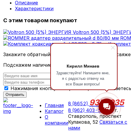
Описание
Характеристики
С этим товаром покупают
Voltron 500 (5%) ЭНЕР
ROM
Комплект
Закажите обратный звонок и наш консультант свяже
Подскажем наличие и предложим скидку
Кирилл Минаев
Здравствуйте! Напишите мне,
я с радостью отвечу на
все Ваши вопросы!
Нажимания кнопку "Отправить", вы соглашаетес
Отправить
935-935
8 (8652)
Главная
8 (962) 403-59-35
г.
Каталог
Ставрополь, проспект
О
Кулакова, 52
Связаться с
компании
нами