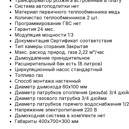
Трансформатор розжига
встроенный в плату
Система автоподпитки
нет
Материал первичного теплообменника
медь
Количество теплообменников
2 шт.
Программирование ГВС
нет
Гарантия
24 мес.
Модуляция мощности
1:3
Документация
Сертификат соответствия
Тип камеры сгорания
Закрытая
Макс. расход природ. газа
2,22 м³/час
Дымоудаление
принудительное
Расширительный бак
есть (8 литров)
Циркуляционный насос
стандартный
Топливо
газ
Способ монтажа
настенный
Диаметр дымохода
60x100 мм
Диаметр патрубков отопления (резьба)
3/4 дюй
Диаметр газового патрубка
3/4 дюйма
Диаметр патрубков горячего водоснабжения
1/
Напряжение электропитания
220 В
Дымоходная система в комплекте
нет
Габариты
400x700x300 мм