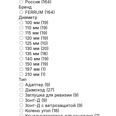
Россия (
164
)
Бренд
FERRUM (
164
)
Диаметр
100 мм (
19
)
110 мм (
19
)
115 мм (
19
)
120 мм (
19
)
125 мм (
10
)
130 мм (
20
)
135 мм (
18
)
140 мм (
19
)
150 мм (
19
)
197 мм (
1
)
210 мм (
1
)
Тип
Адаптер (
9
)
Дымоход (
27
)
Заглушка для ревизии (
9
)
Зонт-Д (
9
)
Зонт-Д с ветрозащитой (
9
)
Колено угол (
18
)
Конденсатоотвод для сэндвича (
2
)