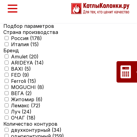
Подбор параметров
Страна производства
Россия (
178
)
Италия (
15
)
Бренд
Amulet (
20
)
ARIDEYA (
14
)
BAXI (
5
)
FED (
9
)
Ferroli (
15
)
MOGUCHI (
8
)
ВЕГА (
2
)
Житомир (
6
)
Лемакс (
72
)
Луч (
24
)
ОЧАГ (
18
)
Количество контуров
двухконтурный (
34
)
одноконтурный (
159
)