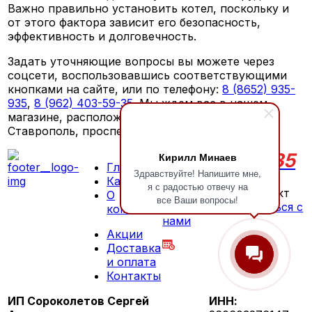
Важно правильно установить котел, поскольку и
от этого фактора зависит его безопасность,
эффективность и долговечность.
Задать уточняющие вопросы вы можете через
соцсети, воспользовавшись соответствующими
кнопками на сайте, или по телефону:
8 (8652) 935-
935
,
8 (962) 403-59-35
. Мы ждем вас в нашем
магазине, расположенном по адресу: г.
Ставрополь, проспект Кулакова, 52.
935-935
Кирилл Минаев
8 (8652)
Главная
Здравствуйте! Напишите мне,
8 (962) 403-59-35
г.
Каталог
я с радостью отвечу на
Ставрополь, проспект
О
все Ваши вопросы!
Кулакова, 52
Связаться с
компании
нами
Акции
ПН-СБ 09:00 - 18:00
Доставка
ВС выходной
и оплата
Контакты
ИП Сороколетов Сергей
ИНН: