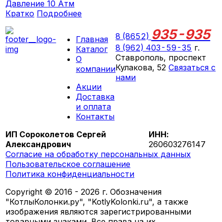
Давление
10 Атм
Кратко
Подробнее
935-935
8 (8652)
Главная
8 (962) 403-59-35
г.
Каталог
Ставрополь, проспект
О
Кулакова, 52
Связаться с
компании
нами
Акции
ПН-СБ 09:00 - 18:00
Доставка
ВС выходной
и оплата
Контакты
ИП Сороколетов Сергей
ИНН:
Александрович
260603276147
Согласие на обработку персональных данных
Пользовательское соглашение
Политика конфиденциальности
Copyright © 2016 - 2026 г. Обозначения
"КотлыКолонки.ру", "KotlyKolonki.ru", а также
изображения являются зарегистрированными
товарными знаками. Все права на их