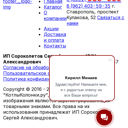
Главная
8 (962) 403-59-35
г.
Каталог
Ставрополь, проспект
О
Кулакова, 52
Связаться с
компании
нами
Акции
ПН-СБ 09:00 - 18:00
Доставка
ВС выходной
и оплата
Контакты
ИП Сороколетов Сергей
ИНН:
Александрович
260603276147
Согласие на обработку персональных данных
Пользовательское соглашение
Кирилл Минаев
Политика конфиденциальности
Здравствуйте! Напишите мне,
Copyright © 2016 - 2026 г. Обозначения
я с радостью отвечу на
"КотлыКолонки.ру", "KotlyKolonki.ru", а также
все Ваши вопросы!
изображения являются зарегистрированными
товарными знаками. Все права на их
использования принадлежат ИП Сороколетов
Сергей Александрович.